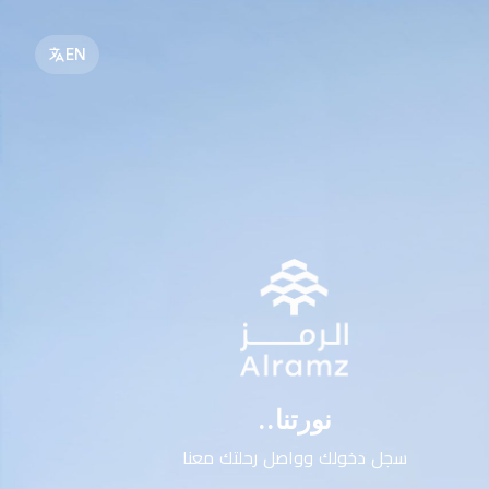
EN
نورتنا..
سجل دخولك وواصل رحلتك معنا